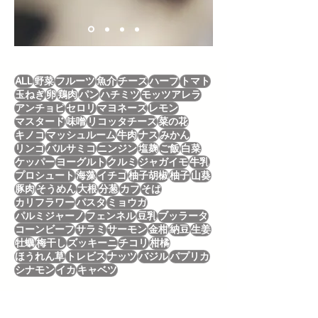
ALL
野菜
フルーツ
魚介
チーズ
ハーブ
トマト
玉ねぎ
卵
鶏肉
パン
ハチミツ
モッツアレラ
アンチョビ
セロリ
マヨネーズ
レモン
マスタード
味噌
リコッタチーズ
菜の花
キノコ
マッシュルーム
牛肉
ナス
みかん
リンゴ
バルサミコ
ニンジン
塩麹
ご飯
白菜
ケッパー
ヨーグルト
クルミ
ジャガイモ
牛乳
プロシュート
海藻
イチゴ
柚子胡椒
柚子
山葵
豚肉
そうめん
大根
分葱
カブ
そば
カリフラワー
パスタ
ミョウガ
パルミジャーノ
フェンネル
豆乳
ブッラータ
コーンビーフ
サラミ
サーモン
金柑
納豆
生姜
牡蠣
梅干し
ズッキーニ
チコリ
柑橘
ほうれん草
トレビス
ナッツ
バジル
パプリカ
シナモン
イカ
キャベツ