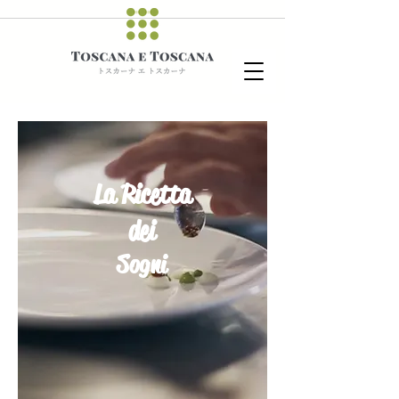
La Ricetta
dei
Sogni