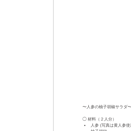
〜人参の柚子胡椒サラダ
◯ 材料（２人分）
人参 (写真は黄人参使用)  