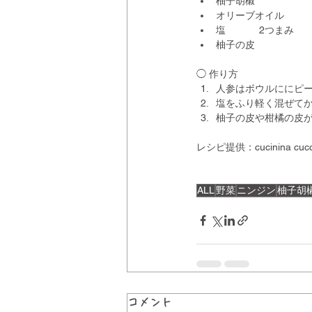
柚子胡椒
オリーブオイル
塩            2つまみ
柚子の皮
◯ 作り方
人参はボウルににピ
塩をふり軽く混ぜて
柚子の皮や柑橘の皮
レシピ提供：cucinina 
ALL
野菜
ニンジン
柚子胡
コメント