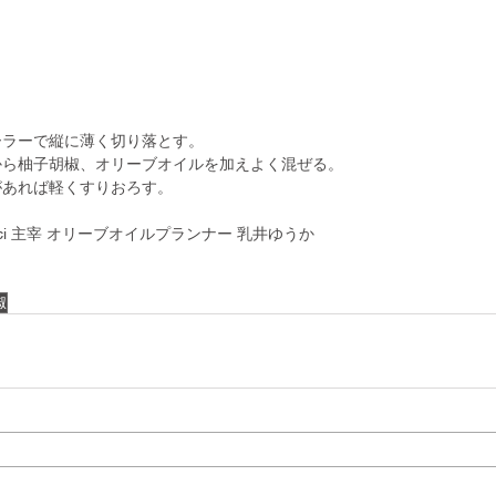
ーラーで縦に薄く切り落とす。
から柚子胡椒、オリーブオイルを加えよく混ぜる。
があれば軽くすりおろす。
cucci 主宰 オリーブオイルプランナー 乳井ゆうか
椒