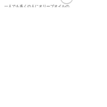
一人でも多くの人にオリーブオイルの
魅了を伝えることが私の使命。
オリーブオリーブオイルプランナー  
yucci こと乳井ゆうかのレシピ
ALL
豆乳
豆腐
コメント
コメントを追加…