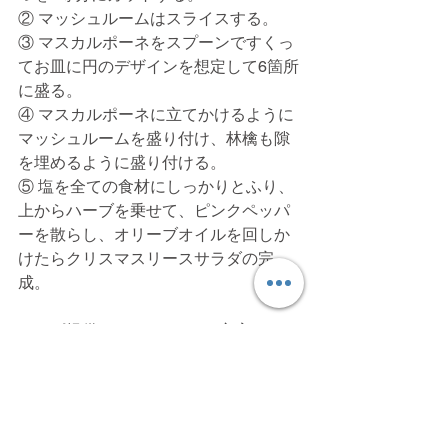
② マッシュルームはスライスする。
③ マスカルポーネをスプーンですくっ
てお皿に円のデザインを想定して6箇所
に盛る。
④ マスカルポーネに立てかけるように
マッシュルームを盛り付け、林檎も隙
を埋めるように盛り付ける。
⑤ 塩を全ての食材にしっかりとふり、
上からハーブを乗せて、ピンクペッパ
ーを散らし、オリーブオイルを回しか
けたらクリスマスリースサラダの完
成。
レシピ提供：cucinina cucci 主宰 オリ
ーブオイルプランナー 乳井ゆうか
ALL
フルーツ
ハーブ
チーズ
リンゴ
マスカルポーネ