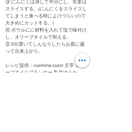
③ にんにくは潰して半分にし、生姜は
スライスする。(にんにくをスライスし
てしまうと食べる時によけづらいので
大きめにカットする。)
④ ボウルにに材料を入れて塩で味付け
し、オリーブオイルで和える。
⑤ 5分置いてしんなりしたらお皿に盛
って出来上がり。
レシピ提供：cucinina cucci 主宰 オリ
ーブオイルプランナー 乳井ゆうか
ALL
野菜
白菜
コメント