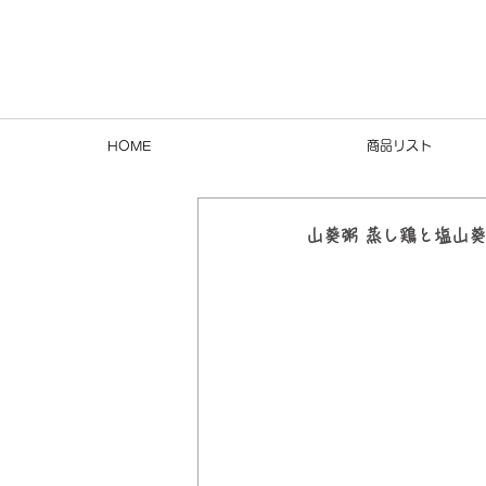
HOME
商品リスト
山葵粥 蒸し鶏と塩山