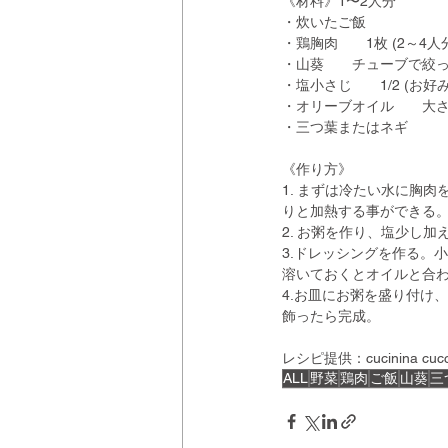
《材料》1〜2人分
・炊いたご飯
・鶏胸肉　　1枚 (2～4人
・山葵　　チューブで絞って
・塩小さじ　　1/2 (お好み
・オリーブオイル　　大さ
・三つ葉またはネギ
《作り方》
1. まずは冷たい水に胸
りと加熱する事ができる
2. お粥を作り、塩少し
3.ドレッシングを作る。
溶いておくとオイルと合
4.お皿にお粥を盛り付け
飾ったら完成。
レシピ提供：cucinina 
ALL
野菜
鶏肉
ご飯
山葵
三