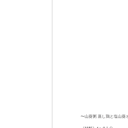
〜山葵粥 蒸し鶏と塩山葵