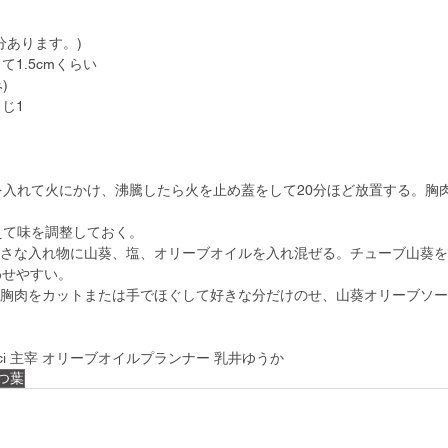
分あります。)
1.5cmくらい
)
じ1
肉を入れて火にかけ、沸騰したら火を止め蓋をして20分ほど放置する。胸
。
加えて味を調整しておく。
小さな入れ物に山葵、塩、オリーブオイルを入れ混ぜる。チューブ山葵
わせやすい。
、胸肉をカットまたは手でほぐして好きな分だけのせ、山葵オリーブソ
cucci 主宰 オリーブオイルプランナー 乳井ゆうか
つ葉