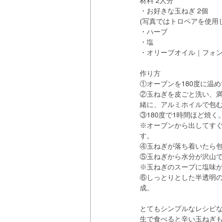
材料 2人分
・お好きな玉ねぎ 2個
(写真ではトロペアを使用し
・ハーブ
・塩
・オリーブオイル｜フォ
作り方
①オーブンを180度に温
②玉ねぎを皮ごと洗い、
緒に、アルミホイルで包
③180度で1時間ほど焼く
※オーブンから出してすぐ
す。
④玉ねぎが落ち着いたら
⑤玉ねぎから水分が沢山
※玉ねぎのスープに塩味
⑥しっとりとした半透明
成。
とてもシンプルなレシピ
生で食べると辛い玉ねぎ