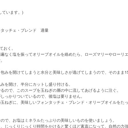
ています。) 
ンタッチェ・ブレンド　適量
めておく。
満遍なく塩を振ってオリーブオイルを絡めたら、ローズマリーやローリ
む。
。
包みを開けてしまうと水分と美味しさが逃げてしまうので、そのまま1
包みを開け、半分にカットし盛り付ける。
でるので、このスープを玉ねぎの層の中に流してあげるように注ぐ。
がしっかりついているので、後塩は要りません。
の玉ねぎに、美味しいフォンタッチェ・ブレンド・オリーブオイルをた
なので、お塩はミネラルたっぷりの美味しいものを使いましょう。
も、じっくりじっくり時間をかけると驚くほど素直になって、自然の力