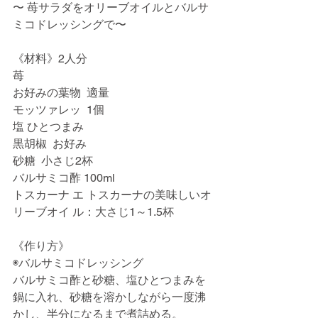
〜 苺サラダをオリーブオイルとバルサ
ミコドレッシングで〜
《材料》2人分
苺
お好みの葉物  適量
モッツァレッ  1個
塩 ひとつまみ
黒胡椒  お好み
砂糖  小さじ2杯
バルサミコ酢 100ml
トスカーナ エ トスカーナの美味しいオ
リーブオイ ル：大さじ1～1.5杯
《作り方》
◉バルサミコドレッシング
バルサミコ酢と砂糖、塩ひとつまみを
鍋に入れ、砂糖を溶かしながら一度沸
かし、半分になるまで煮詰める。