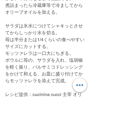
煮詰まったら冷蔵庫等で冷ましてから
オリーブオイルを加える。
サラダは氷水につけてシャキッとさせ
てからしっかり水を切る。
苺は半分または1/4くらいの食べやすい
サイズにカットする。
モッツァレラは一口大にちぎる。
ボウルに苺の、サラダを入れ、塩胡椒
を軽く振り、バルサミコドレッシング
をかけて和える、お皿に盛り付けてか
らモッツァレラを添えて完成。
レシピ提供：cucinina cucci 主宰 オリ
ーブオイルプランナー 乳井ゆうか
ALL
野菜
フルーツ
チーズ
モッツアレラ
バルサミコ
イチゴ