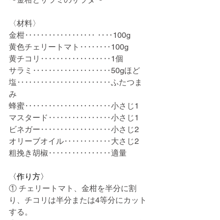
〈材料〉
金柑‥‥‥‥‥‥‥‥‥ ‥‥100g
黄色チェリートマト‥‥‥‥100g
黄チコリ‥‥‥‥‥‥‥‥‥1個
サラミ‥‥‥‥‥‥‥‥‥‥50gほど
塩‥‥‥‥‥‥‥‥‥‥‥‥ふたつま
み
蜂蜜‥‥‥‥‥‥‥‥‥‥‥小さじ1
マスタード‥‥‥‥‥‥‥‥小さじ1
ビネガー‥‥‥‥‥‥‥‥‥小さじ2
オリーブオイル‥‥‥‥‥‥大さじ2
粗挽き胡椒‥‥‥‥‥‥‥‥適量
〈作り方〉
① チェリートマト、金柑を半分に割
り、チコリは半分または4等分にカット
する。