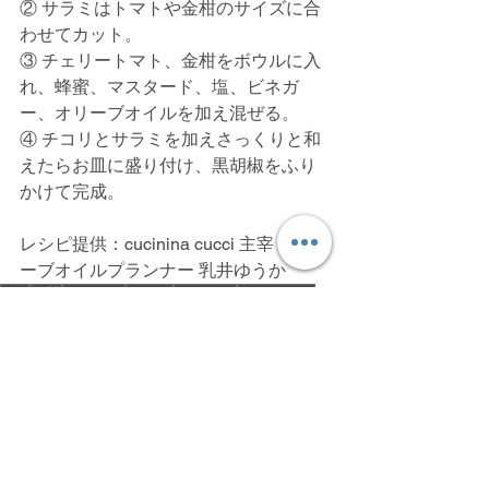
② サラミはトマトや金柑のサイズに合
わせてカット。
③ チェリートマト、金柑をボウルに入
れ、蜂蜜、マスタード、塩、ビネガ
ー、オリーブオイルを加え混ぜる。
④ チコリとサラミを加えさっくりと和
えたらお皿に盛り付け、黒胡椒をふり
かけて完成。
レシピ提供：cucinina cucci 主宰 オリ
ーブオイルプランナー 乳井ゆうか
ALL
野菜
フルーツ
トマト
ハチミツ
マスタード
サラミ
チコリ
金柑