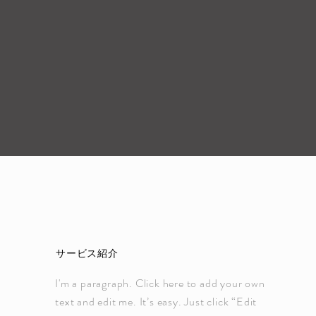
サービス紹介
I'm a paragraph. Click here to add your own
text and edit me. It’s easy. Just click “Edit