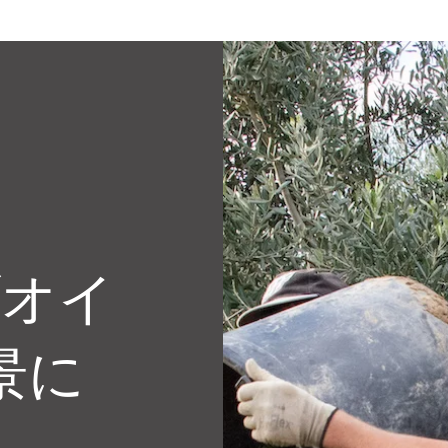
ブオイ
景に