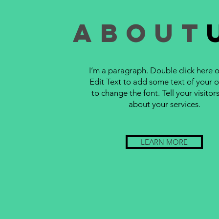
about
I’m a paragraph. Double click here or
Edit Text to add some text of your 
to change the font. Tell your visitors
about your services.
LEARN MORE