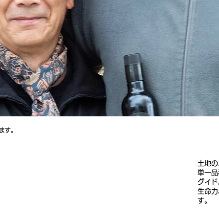
ます。
土地の
単一品
グイド
生命力
す。