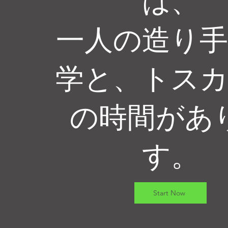
は、
一人の造り
学と、トス
の時間があ
す。
Start Now