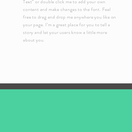
Text” or double click me to add your own
content and make changes to the font. Feel
free to drag and drop me anywhere you like on
your page. I’m a great place for you to tell a
story and let your users know a little more
about you.