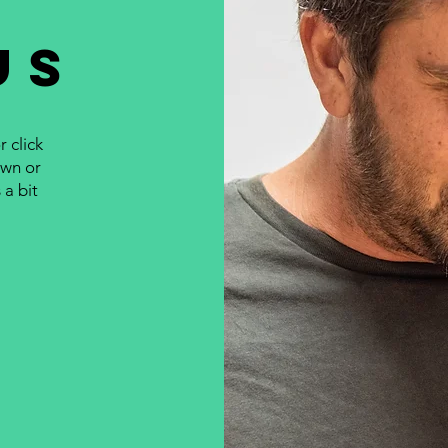
us
 click
own or
 a bit