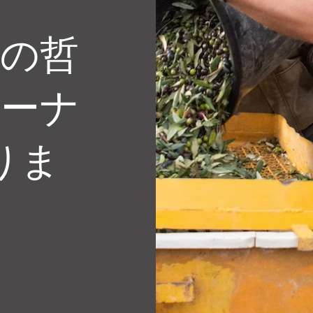
手の哲
カーナ
りま