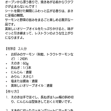
オーブンから漂う香りで、焼きあがる前からワクワ
クが止まらないんです！
シートを開けた瞬間にふわっと広がる香りは、まさ
に至福の瞬間。
サーモンと野菜の旨みをまるごと楽しめる贅沢な一
品です。
美味しいオリーブオイルをたっぷりかけると、味が
ぐっと引き締まって、レストランのような仕上がり
になりますよ。 
【材料】 2人分
お好みのサーモン（秋鮭、トラウトサーモンな
ど）：2切れ
えのき：60g
長ねぎ：1/3本
にんじん：適量
みりん：大さじ1
塩または醤油：適量
美味しいオリーブオイル：適量
【作り方】
えのきは手でほぐし、長ねぎは1cm幅の斜め切
り、にんじんは型抜きしておくと可愛いです。 
【材料】 2人分
大きめに切ったクッキングシートにサーモンを