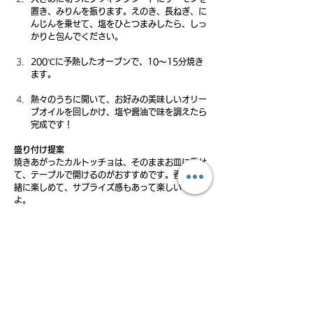
置き、みりんを振ります。えのき、長ねぎ、に
んじんを乗せて、塩をひとつまみしたら、しっ
かりと包んでください。 
200℃に予熱したオーブンで、10～15分焼き
ます。 
熱々のうちに開いて、お好みの美味しいオリー
ブオイルを回しかけ、塩や醤油で味を調えたら
完成です！ 
盛り付け提案
焼きあがったカルトッチョは、そのままお皿に乗せ
て、テーブルで開けるのがおすすめです。香りも一
緒に楽しめて、サプライズ感もあって楽しいです
よ。
アレンジ例
魚はサーモンだけでなく、タラやメカジキなど、お
好みの魚で試してみてください。
蒸し焼きにすることで、サーモンはふっくら、野菜
は甘みが増してとってもジューシーに仕上がりま
す。美味しいオリーブオイルを仕上げにかけること
で、風味が豊かになり、食べ応えもアップ！簡単な