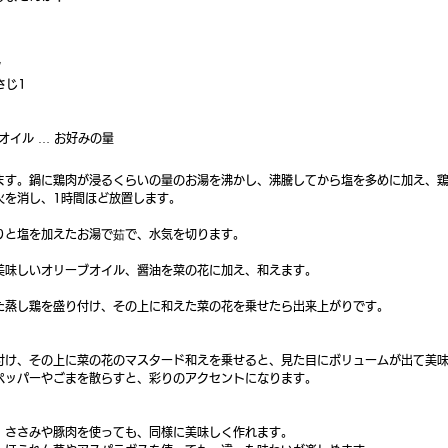
 
さじ1
オイル … お好みの量
ます。鍋に鶏肉が浸るくらいの量のお湯を沸かし、沸騰してから塩を多めに加え、
火を消し、1時間ほど放置します。 
りと塩を加えたお湯で茹で、水気を切ります。 
美味しいオリーブオイル、醤油を菜の花に加え、和えます。 
た蒸し鶏を盛り付け、その上に和えた菜の花を乗せたら出来上がりです。 
付け、その上に菜の花のマスタード和えを乗せると、見た目にボリュームが出て美
ペッパーやごまを散らすと、彩りのアクセントになります。
、ささみや豚肉を使っても、同様に美味しく作れます。