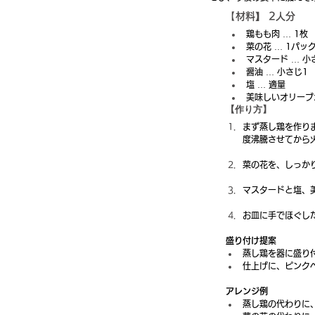
【
材料】 2人分
鶏もも肉 … 1枚 
菜の花 … 1パック
マスタード … 小
醤油 … 小さじ1
塩 … 適量 
美味しいオリーブ
【作り方】
まず蒸し鶏を作り
度沸騰させてから
菜の花を、しっか
マスタードと塩、
お皿に手でほぐし
盛り付け提案
蒸し鶏を器に盛り
仕上げに、ピンク
アレンジ例
蒸し鶏の代わりに