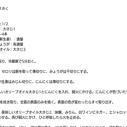
1さく
1/2
：大さじ1
～4本
新生姜）：適量
ょうが：各適量
オイル：大さじ3
振り、冷蔵庫で5分おく。
に、セロリは筋を取って薄切りに、みょうがは千切りにする。
中生姜はみじん切りに、にんにくは薄切りにする。
しいオリーブオイル大さじ1とにんにくを入れ、弱火にかける。にんにくが色づいた
水気を拭き取り、全面の表面のみを焼く。表面の色が変わったらすぐ取り出す。
、美味しいオリーブオイル大さじ2、味噌、みりん、白ワインビネガー、エシャロッ
わせる。再び弱火にかけ、ひと呼吸したら火を止める。