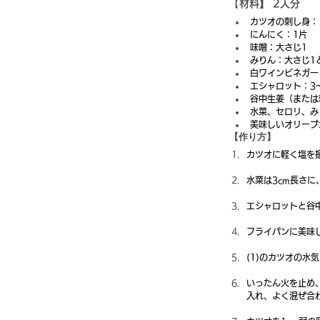
【
材料】 2人分
カツオの刺し身：
にんにく：1片
味噌：大さじ1
みりん：大さじ1と
白ワインビネガー
エシャロット：3
谷中生姜（または
水菜、セロリ、み
美味しいオリーブ
【作り方】
カツオに軽く塩を
水菜は3cm長さ
エシャロットと谷
フライパンに美味
(1)のカツオの
いったん火を止め
入れ、よく混ぜ合