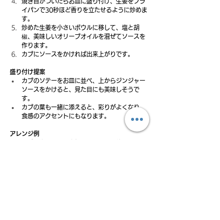
焼き目がついたらお皿に盛り付け、生姜をフラ
イパンで30秒ほど香りを立たせるように炒めま
す。 
炒めた生姜を小さいボウルに移して、塩と胡
椒、美味しいオリーブオイルを混ぜてソースを
作ります。 
カブにソースをかければ出来上がりです。 
盛り付け提案
カブのソテーをお皿に並べ、上からジンジャー
ソースをかけると、見た目にも美味しそうで
す。
カブの葉も一緒に添えると、彩りがよくなり、
食感のアクセントにもなります。
アレンジ例
カブの代わりに、大根やレンコンを使っても、
同様に美味しく作れます。
ジンジャーソースに、醤油やみりんを少し加え
ても、和風の味わいが楽しめます。
いかがでしたか？カブのソテーに、しょうがの香り
が豊かなソースと、美味しいオリーブオイルが加わ
るだけで、こんなにも奥深い味わいになるんです。
シンプルだからこそ、素材の美味しさが引き立つ一
皿。忙しい日でも、サッと作れるので、ぜひ試して