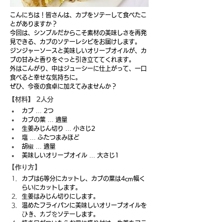
こんにちは！皆さんは、カブをソテーして食べたこ
とがありますか？
今回は、シンプルだからこそ素材の美味しさを再発
見できる、カブのソテーレシピをお届けします。
ジンジャーソースと美味しいオリーブオイルが、カ
ブの甘みと香りをぐっと引き立ててくれます。
外はこんがり、中はジューシーに仕上がって、一口
食べると幸せな気持ちに。
ぜひ、今夜の食卓に加えてみませんか？
【材料】 2人分
カブ … 2つ 
カブの葉 … 適量 
生姜みじん切り … 小さじ2
塩 … ふたつまみほど 
胡椒 … 適量 
美味しいオリーブオイル … 大さじ1
【作り方】
カブは6等分にカットし、カブの葉は4cm幅く
らいにカットします。 
生姜はみじん切りにします。 
温めたフライパンに美味しいオリーブオイルを
【材料】 2人分
ひき、カブをソテーします。 