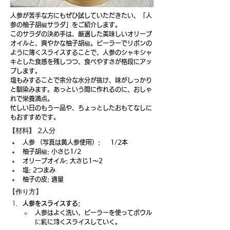
人参が苦手な方にもぜひ試していただきたい、「人
参の柚子胡椒サラダ」をご紹介します。
このサラダの決め手は、厳選した美味しいオリーブ
オイルと、爽やかな柚子胡椒。ピーラーでリボンの
ように薄くスライスすることで、人参のシャキシャ
キとした食感を残しつつ、食べやすさが格段にアッ
プします。
塩もみすることで余分な水分が抜け、味がしっかり
と馴染みます。あっという間に作れるのに、おしゃ
れで栄養満点。
忙しい日のもう一品や、ちょっとしたおもてなしに
もおすすめです。
【材料】 2人分
人参 （写真は黄人参使用）:     1/2本
柚子胡椒: 小さじ1/2
オリーブオイル: 大さじ1～2
塩: 2つまみ
柚子の皮: 適量
【作り方】
人参をスライスする:
人参はよく洗い、ピーラーを使ってボウル
【材料】 2人分
に縦に薄くスライスしていく。