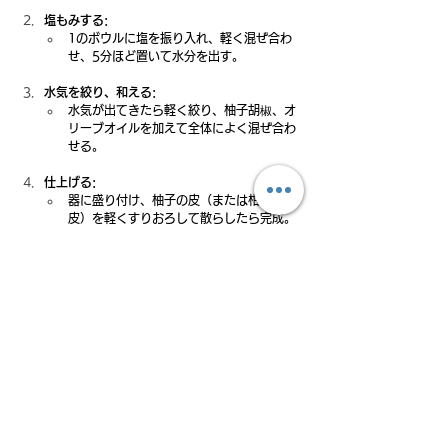
塩もみする:
1のボウルに塩を振り入れ、軽く混ぜ合わ
せ、5分ほど置いて水分を出す。
水気を絞り、和える:
水気が出てきたら軽く絞り、柚子胡椒、オ
リーブオイルを加えて全体によく混ぜ合わ
せる。
仕上げる:
器に盛り付け、柚子の皮（または柑橘類の
皮）を軽くすりおろして散らしたら完成。
今回の人参の柚子胡椒サラダは、美味しいオリーブ
オイルを使うことで、素材本来の味わいがより一層
引き立ちます。
ピーラーでスライスするひと手間で、人参が驚くほ
ど食べやすくなり、お子様にもおすすめです。
シンプルな材料で、こんなにも奥深い味わいが生ま
れることに感動するはず。
ぜひ、お気に入りのオリーブオイルで作ってみてく
ださいね。
レシピ提供：オリーブオイルの魅力を伝えることを
使命とする「オリーブオイル・アーティスト」
YUCCI。