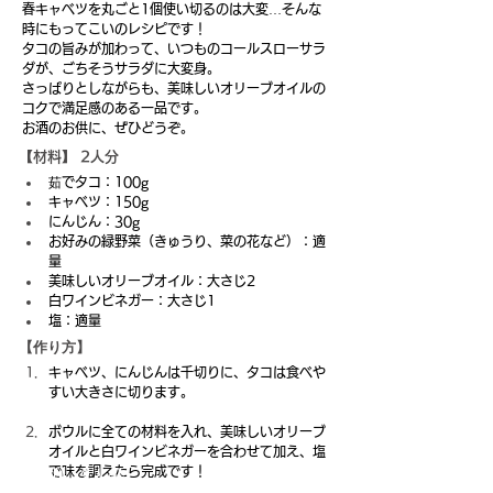
春キャベツを丸ごと1個使い切るのは大変…そんな
時にもってこいのレシピです！
タコの旨みが加わって、いつものコールスローサラ
ダが、ごちそうサラダに大変身。
さっぱりとしながらも、美味しいオリーブオイルの
コクで満足感のある一品です。
お酒のお供に、ぜひどうぞ。
【材料】 2人分
茹でタコ：100g
キャベツ：150g
にんじん：30g
お好みの緑野菜（きゅうり、菜の花など）：適
量
美味しいオリーブオイル：大さじ2
白ワインビネガー：大さじ1
塩：適量
【作り方】
キャベツ、にんじんは千切りに、タコは食べや
すい大きさに切ります。 
ボウルに全ての材料を入れ、美味しいオリーブ
オイルと白ワインビネガーを合わせて加え、塩
で味を調えたら完成です！ 
【材料】 2人分