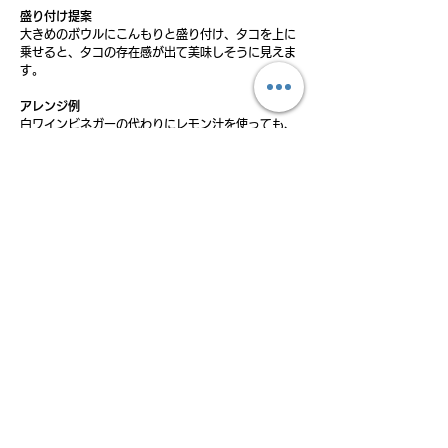
盛り付け提案
大きめのボウルにこんもりと盛り付け、タコを上に
乗せると、タコの存在感が出て美味しそうに見えま
す。
アレンジ例
白ワインビネガーの代わりにレモン汁を使っても、
爽やかな風味で美味しくいただけます。
タコが加わるだけで、いつものコールスローサラダ
が新鮮な味わいに！シャキシャキした野菜とタコの
食感が楽しくて、止まらなくなっちゃいます。美味
しいオリーブオイルのおかげで、さっぱりしながら
もコクがあって、とっても美味しいですよ！
レシピ提供者：シニョーラKAYO。イタリアに魅せ
られ、20年以上イタリア料理研究家として活動。
1999年にフィレンツェへ料理留学し、本場のマン
マの味に感動。以来、毎年イタリア各地を訪れて家
庭料理を学び、東京の料理教室でその魅力を伝えて
います。
<< 前のレシピ
次のレシピ >>