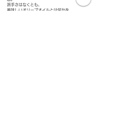
派手さはなくとも、
美味しいオリーブオイルとは何かを、
静かに教えてくれる存在です。
この3本は、
強さ、深さ、日常性。
美味しさの異なる側面を持ちながら、
すべてが「食卓で完成する」ことを前提に選ば
れています。
オリーブオイル鑑定士として、
そして一人の生活者として、
今シーズン、胸を張ってお届けできる3本で
す。
新春・初荷 特別価格 税込 17,280円
→
16,200円
新春・初荷｜ハッピーセットご購入はこちら
イタリアワイン専門 Vino Hayashiでの販売となります
新しい年の始まりに、
「今年も美味しい」と思える一本を。