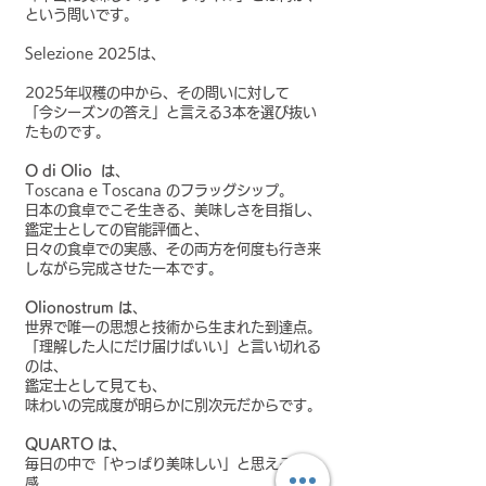
という問いです。
Selezione 2025は、
2025年収穫の中から、その問いに対して
「今シーズンの答え」と言える3本を選び抜い
たものです。
O di Olio は
、
Toscana e Toscana のフラッグシップ。
日本の食卓でこそ生きる、美味しさを目指し、
鑑定士としての官能評価と、
日々の食卓での実感、その両方を何度も行き来
しながら完成させた一本です。
Olionostrum は
、
世界で唯一の思想と技術から生まれた到達点。
「理解した人にだけ届けばいい」と言い切れる
のは、
鑑定士として見ても、
味わいの完成度が明らかに別次元だからです。
QUARTO は、
毎日の中で「やっぱり美味しい」と思える安心
感。