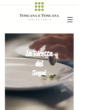
La Ricetta
dei
Sogni