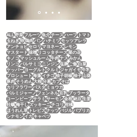
ALL
野菜
フルーツ
魚介
チーズ
ハーブ
トマト
玉ねぎ
卵
鶏肉
パン
ハチミツ
モッツアレラ
アンチョビ
セロリ
マヨネーズ
レモン
マスタード
味噌
リコッタチーズ
菜の花
キノコ
マッシュルーム
牛肉
ナス
みかん
リンゴ
バルサミコ
ニンジン
塩麹
ご飯
白菜
ケッパー
ヨーグルト
クルミ
ジャガイモ
牛乳
プロシュート
海藻
イチゴ
柚子胡椒
柚子
山葵
豚肉
そうめん
大根
分葱
カブ
そば
カリフラワー
パスタ
ミョウガ
パルミジャーノ
フェンネル
豆乳
ブッラータ
コーンビーフ
サラミ
サーモン
金柑
納豆
生姜
牡蠣
梅干し
ズッキーニ
チコリ
柑橘
ほうれん草
トレビス
ナッツ
バジル
パプリカ
シナモン
イカ
キャベツ