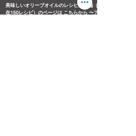
カーナ エ トスカーナ
美味しいオリーブオイルのレシピ総集編（現
在150レシピ）のページは こちらから 〜ア
スパラとさやいんげんのサラダ ～タルタル
風オリーブオイルソースで～ 緑の野菜に
は、ほろ苦さと同時に甘さもあります。そん
な本来の旨みを引き出す、まろやかタイプの
タルタル風ソース。美味しいオリ...