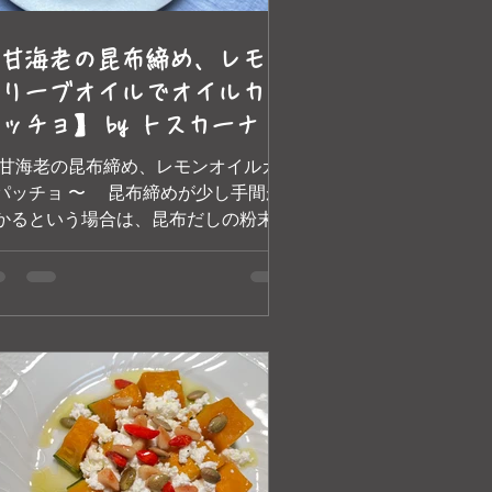
甘海老の昆布締め、レモン
リーブオイルでオイルカル
ッチョ】 by トスカーナ エ
スカーナの美味しいオリー
 甘海老の昆布締め、レモンオイルカ
オイル
パッチョ 〜 昆布締めが少し手間が
かるという場合は、昆布だしの粉末を
老に振りかけて10分ほど冷蔵庫で寝か
るお手軽な方法もあります！ 美味し
オリーブオイルをたっぷり掛けてお召
上がりください。 【材
】 2人分 甘海老...