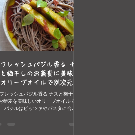
フレッシュバジル香る ナ
と梅干しのお蕎麦に美味し
オリーブオイルで別次元の
まさ】 by トスカーナ エ
 フレッシュバジル香る ナスと梅干し
スカーナの美味しいオリー
お蕎麦を美味しいオリーブオイルで
 バジルはピッツァやパスタに合わ
オイル
るイタリア料理に欠かせない食材のひ
つで、梅干しとは一見相性が合わない
うに見えますが、実は、バジルはシソ