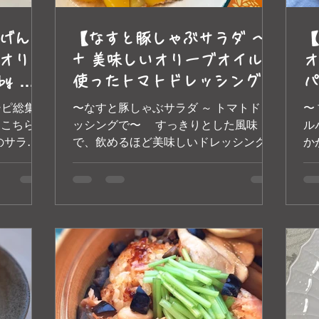
げんの
【なすと豚しゃぶサラダ ～
【
オリー
+ 美味しいオリーブオイルを
オ
y 美
使ったトマトドレッシング
パ
｜トス
で】 by 美味しいオリーブオ
ト
シピ総集編
〜なすと豚しゃぶサラダ ～ トマトドレ
〜
イルのトスカーナ エ トスカ
ブ
か
ッシングで〜 すっきりとした風味
ル
のサラ
で、飲めるほど美味しいドレッシング
か
ーナ
イルソース
に！ 美味しいオリーブオイルをたっぷ
海
と同時に
り掛けてお召し上がりください。 【材
せ
の旨みを引
料】 2人分 豚肉しゃぶしゃぶ
い
ルタル風ソ
用‥‥‥‥‥‥‥約200g...
し
料