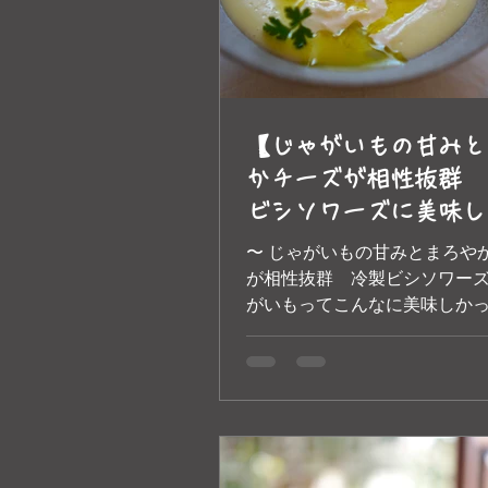
【じゃがいもの甘みと
かチーズが相性抜群
ビシソワーズに美味し
ーブオイルを一振りか
〜 じゃがいもの甘みとまろや
by 美味しいオリーブ
が相性抜群 冷製ビシソワーズ 
がいもってこんなに美味しか
カーナ エ トスカーナ
と驚くほどいもの味わいと甘
りと出る定番冷製スープ。 そ
キーなブッラータチーズを加
いオリーブオイルをたっぷりと。