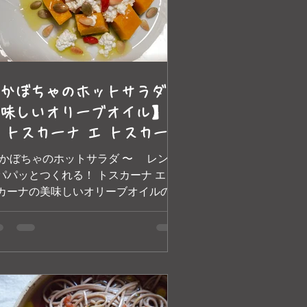
かぼちゃのホットサラダ＋
味しいオリーブオイル】
y トスカーナ エ トスカーナ
美味しいオリーブオイル
 かぼちゃのホットサラダ 〜 レンジ
パパッとつくれる！ トスカーナ エ ト
カーナの美味しいオリーブオイルの爽
かなドレッシングで、かぼちゃのやさ
い甘みがいっそう際立ちます。
材料】 2人分 かぼちゃ(種とわ
取り除く) …正味 200 g...