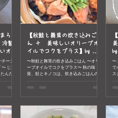
まろや
【秋鮭と舞茸の炊き込みごは
【
 冷製
ん ＋ 美味しいオリーブオ
美
いオリ
イルでコクをプラス】by 美
b
けて】
味しいオリーブオイル｜トス
の
かチーズ
〜秋鮭と舞茸の炊き込みごはん 〜オリ
〜
｜トス
カーナ エ トスカーナ
〜 じゃ
ーブオイルでコクをプラス〜 秋の味
で
ったんだ、
覚、鮭とキノコは、炊き込みごはんの定
ス
みがしっか
番食材ですよ􏰀ね。 今回は炊き上がり􏰁
や
こにミル
にオリーブオイルを加えた、 お箸が止
し
えて美味し
ま􏰂らなくなる􏰃絶品レシピをご紹介し
【
...
ます。...
たを