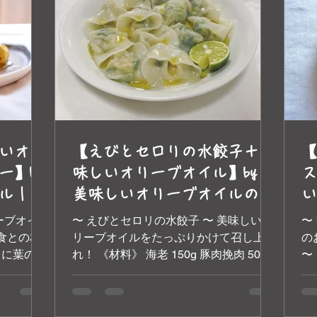
いオリ
【えびとセロリの水餃子＋美
【
ー】by
味しいオリーブオイル】by
ス
ル｜ト
美味しいオリーブオイルのト
い
ナ
スカーナ エ トスカーナ
う
ーブオイ
〜 えびとセロリの水餃子 〜 美味しいオ
〜
ト
食との相
リーブオイルをたっぷりかけて召し上が
の
らに葉の爽
れ！ 《材料》 海老 150g 豚肉挽肉 50g
〜
ブ
るので、新
セロリ 100g 程度 餃子の皮 15枚 程度 生
せ
ぜひお試し
姜 適量...
と
オイルを
よ