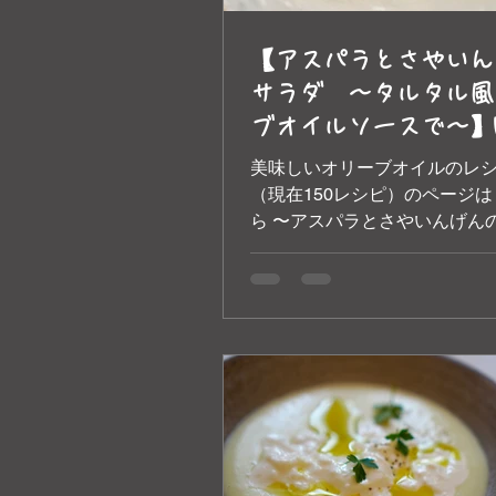
【アスパラとさやいん
サラダ ～タルタル風
ブオイルソースで～】b
味しいオリーブオイル
美味しいオリーブオイルのレ
カーナ エ トスカーナ
（現在150レシピ）のページは こちら
ら 〜アスパラとさやいんげん
ダ ～タルタル風オリーブオ
で～ 緑の野菜には、ほろ苦さ
甘さもあります。そんな本来
き出す、まろやかタイプのタ
ース。美味しいオリ...