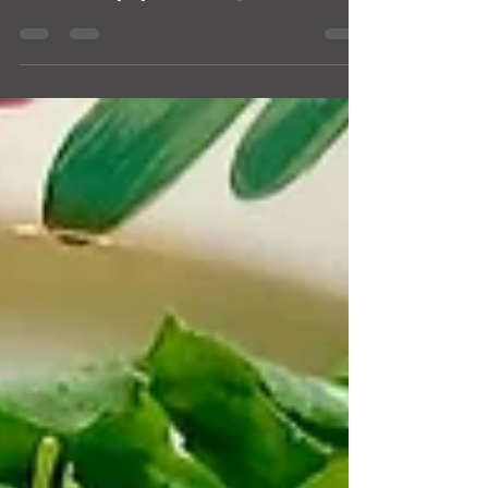
https://www.youtube.com/channel/UCbRV2N
9-uiRwo6fKry-oySw 〜美味しいオリーブオ
イルの使い方｜甘～いトマトのカルパッチ
ョ〜 シンプルだけど、しっかり美味しくて
見た目も綺麗なひと皿！...