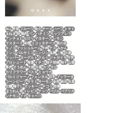
ALL
野菜
フルーツ
魚介
チーズ
ハーブ
トマト
玉ねぎ
卵
鶏肉
パン
ハチミツ
モッツアレラ
アンチョビ
セロリ
マヨネーズ
レモン
マスタード
味噌
リコッタチーズ
菜の花
キノコ
マッシュルーム
牛肉
ナス
みかん
リンゴ
バルサミコ
ニンジン
塩麹
ご飯
白菜
ケッパー
ヨーグルト
クルミ
ジャガイモ
牛乳
プロシュート
海藻
イチゴ
柚子胡椒
柚子
山葵
豚肉
そうめん
大根
分葱
カブ
そば
カリフラワー
パスタ
ミョウガ
パルミジャーノ
フェンネル
豆乳
ブッラータ
コーンビーフ
サラミ
サーモン
金柑
納豆
生姜
牡蠣
梅干し
ズッキーニ
チコリ
柑橘
ほうれん草
トレビス
ナッツ
バジル
パプリカ
シナモン
イカ
キャベツ