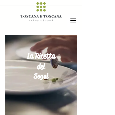
La Ricetta
dei
Sogni